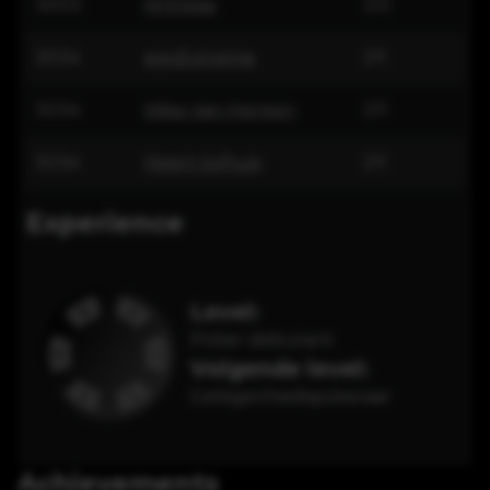
3003
MrEkkie
212
3034
egoExtreme
211
3034
Mike Van Henten
211
3034
Heert tolhuis
211
Experience
Level:
Poker debutant
Volgende level:
Gelegenheidspokeraar
Achievements