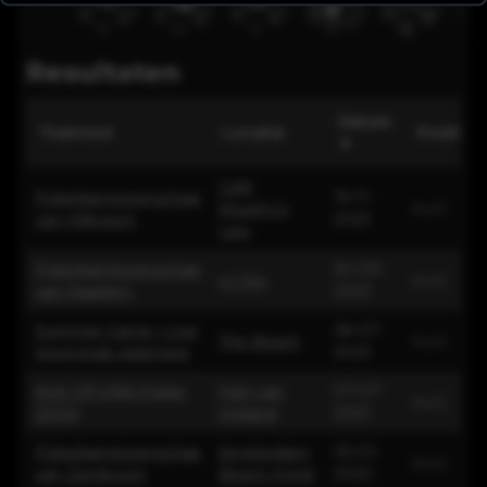
Resultaten
Datum
Toernooi
Locatie
Positie
▼
Café
Pokerkampioenschap
19-11-
Murphy's
n.v.t.
van Hillegom
2023
Law
Pokerkampioenschap
30-09-
vv Dio
n.v.t.
van Haarlem
2023
Summer Camp | Live
28-07-
The Beach
n.v.t.
Voorronde Aalsmeer
2023
Kick Off ONK Poker
Hart van
07-07-
n.v.t.
23/24!
Holland
2023
Pokerkampioenschap
Amsterdam
05-01-
n.v.t.
van Zandvoort
Beach Hotel
2020