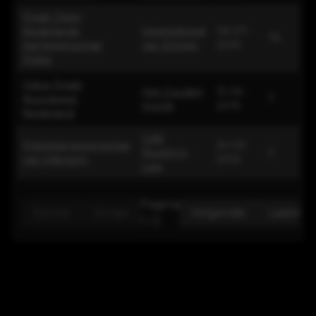
Finale Open
Nederlands
Heerlickheijd
06-07-
76
Kampioenschap
van Ermelo
2019
Poker
Halve Finale
Het Gouden
15-06-
Noordwest
7
Hoofd
2019
Nederland
Café
Pokerkampioenschap
24-03-
Murphy's
2
van Hillegom
2019
Law
Pagina
Eerste
Vorige
Volgende
Laatste
1
/
2