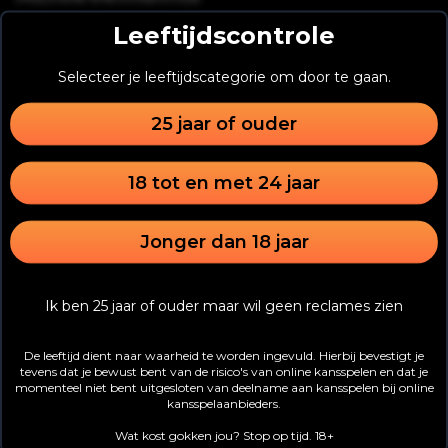
Leeftijdscontrole
Begin je pokercarrière
Selecteer je leeftijdscategorie om door te gaan.
Je hebt een account aangemaakt
25 jaar of ouder
1
/
1
18 tot en met 24 jaar
Jonger dan 18 jaar
Ik ben 25 jaar of ouder maar wil geen reclames zien
De leeftijd dient naar waarheid te worden ingevuld. Hierbij bevestigt je
tevens dat je bewust bent van de risico's van online kansspelen en dat je
momenteel niet bent uitgesloten van deelname aan kansspelen bij online
kansspelaanbieders.
Wat kost gokken jou? Stop op tijd. 18+