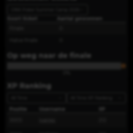
ONK Poker Summer Camp 2026
Soort ticket
Aantal gewonnen
Finale
0
Halve finale
0
Op weg naar de finale
0
%
XP Ranking
All Time
All Time
XP Ranking
Positie
Username
XP
3003
Ivan4o
212