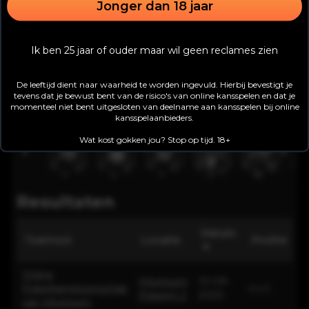
Jonger dan 18 jaar
Ik ben 25 jaar of ouder maar wil geen reclames zien
De leeftijd dient naar waarheid te worden ingevuld. Hierbij bevestigt je
tevens dat je bewust bent van de risico's van online kansspelen en dat je
momenteel niet bent uitgesloten van deelname aan kansspelen bij online
kansspelaanbieders.
Wat kost gokken jou? Stop op tijd. 18+
Resultaten
Datum
Toernooi
Locatie
Positie
R
▼
Online
Hilversum
10-09-
Pokerkampioenschap
n.v.t.
Pokerrrr 2
2020
van Hilversum