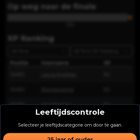
Op weg naar de finale
0
%
XP Ranking
All Time
All Time
XP Ranking
Positie
Username
XP
16480
Laura Kreijkes
82
16480
Rplveenema
82
16480
escalibrator
82
Leeftijdscontrole
Yannick den
16480
82
Selecteer je leeftijdscategorie om door te gaan.
Daggelder
25 jaar of ouder
16480
Paulus van Buuren
82