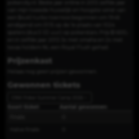
pokercity.nl. Beste jaar online in 2013 zelfde jaar
van mijn tweede huwelijk en hoogste winst van
een $4,40 turbo toernooi begonnen om 19:45
eindigend om 01:15 op de 1e plaats van 1024
spelers (dus 5 1/2 uur) op pokerstars. Prijs $1.600,-
en in zelfde jaar 2013 3x met omaha en 2x met
texas holdem NL een Royal Flush gehad.
Prijzenkast
Helaas nog geen prijzen gewonnen.
Gewonnen tickets
ONK Poker Summer Camp 2026
Soort ticket
Aantal gewonnen
Finale
0
Halve finale
0