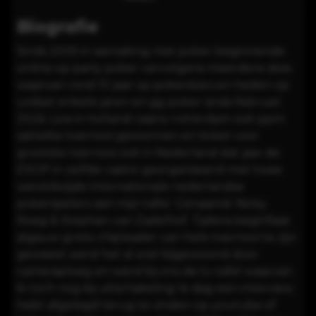
Biografie
Sinds 2005 in aanraking met poker beginnende
online op party poker vervolgens meerdere sites
waarvan rond 10 jaar op pokerstars en heden op
unibet enkele jaren en gg poker sinds februari
2026. Live in holland casino rotterdam ooit ppm
sattelite toernooi gewonnen en ticket voor
grootste toernooi ooit in Nederland dat jaar de
ESOP in zelfde casino georganiseerd met twee
wereldwijde internationale nederlandse
pokerspelers aan mijn tafel. Genaamd: Nicky
Roeg & Stephan van Zadelhof. Tijdens beginfase
algauw grote chipleader van hele toernooi te zijn
geweest werd het al snel bijgewoond door
cameraploeg en werd bij ons de tv-tafel waarvan
ik toch nog bij uitschakeling 1e dag een interview
hebt afgelegd terug te vinden op youtube of