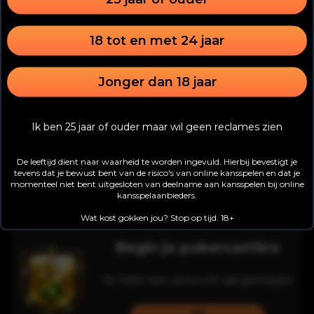
Experience
18 tot en met 24 jaar
Jonger dan 18 jaar
Level:
Poker vis
Ik ben 25 jaar of ouder maar wil geen reclames zien
Volgende level:
Poker debutant
De leeftijd dient naar waarheid te worden ingevuld. Hierbij bevestigt je
tevens dat je bewust bent van de risico's van online kansspelen en dat je
momenteel niet bent uitgesloten van deelname aan kansspelen bij online
kansspelaanbieders.
Achievements
Wat kost gokken jou? Stop op tijd. 18+
Begin je pokercarrière
Je hebt een account aangemaakt