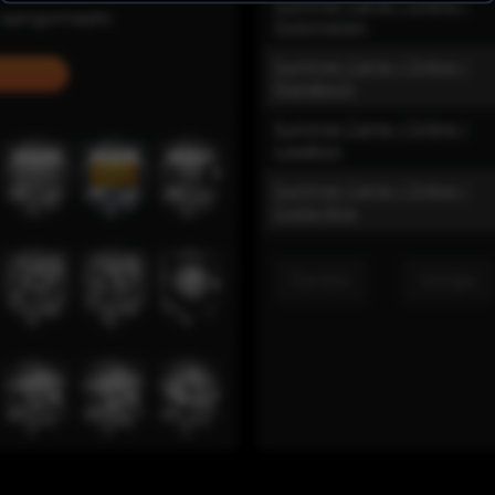
Summer Camp | Online |
t aangemaakt
Dolomieten
Summer Camp | Online |
Marrakech
Summer Camp | Online |
Lissabon
Summer Camp | Online |
Costa Rica
Eerste
Vorige