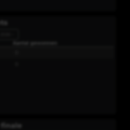
ts
2026
Aantal gewonnen
0
0
finale