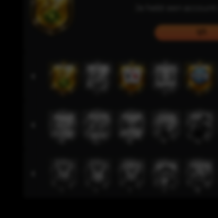
Je hebt een accoun
1
/
1