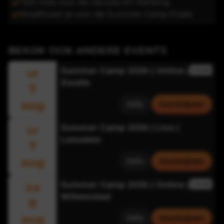
Telt mee voor de nieuwe XP Ranking
Kwalificeer je voor de Summer Camp finale
BEKIJK OOK ANDERE EVENTS
vr
Summer Camp 2026 | Online |
ONLINE
Zwolle
7
aug
Info
Inschrijven
vr
Summer Camp 2026 | Live |
Lonneker
7
aug
Info
Inschrijven
za
Summer Camp 2026 | Online |
ONLINE
Willemstad
8
aug
Info
Inschrijven