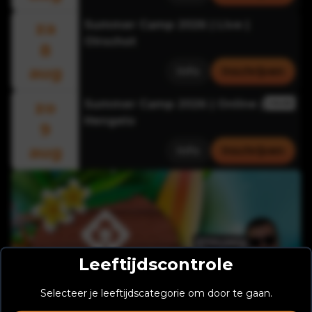
za
Summer Camp 2026 | Live |
Oirschot
8
aug
Info
Inschrijven
zo
Summer Camp 2026 | Online |
ONLINE
Hengelo
9
aug
Info
Inschrijven
Leeftijdscontrole
Selecteer je leeftijdscategorie om door te gaan.