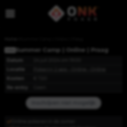
Home
>
Summer Camp | Online | Praag
Summer Camp | Online | Praag
Online
Datum
24 juli 2024 om 19:00
Locatie
Pokerrrr 2 app - Online
- Online
Kosten
€
7,50
Re-entry
Geen
Inschrijven niet mogelijk
Online pokeren in de zomer