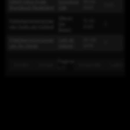
ONKP halve finale
Dorpshuis
26-06-
n.v.t.
Noordoost-Nederland
Zalk
2020
Villa on
H
Pokerkampioenschap
13-03-
the
2
fi
van Hoek van Holland
2020
Beach
t
Pokerkampioenschap
Café de
30-09-
7
W
van Ter Heijde
Viskeet
2019
Pagina
Eerste
Vorige
Volgende
Laatste
1
/
1