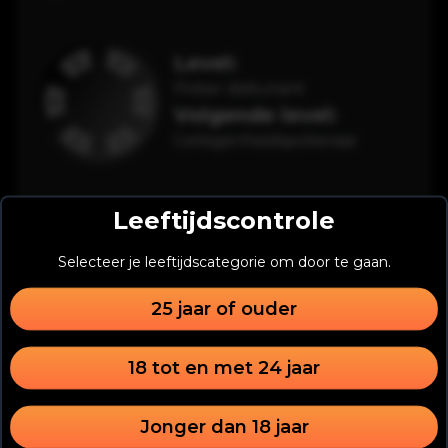
Level:
Poker debutant
Volgende level:
Gelegenheidspokeraar
Achievements
Leeftijdscontrole
Selecteer je leeftijdscategorie om door te gaan.
Begin je pokercarrière
25 jaar of ouder
Je hebt een account aangemaakt
18 tot en met 24 jaar
1
/
1
Jonger dan 18 jaar