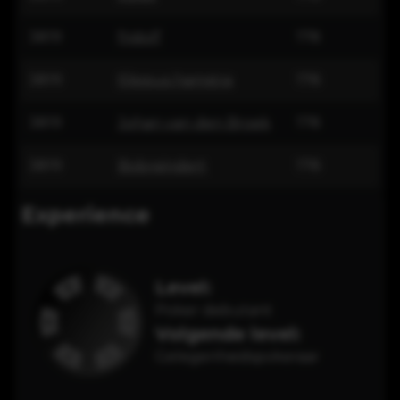
3819
fridolf
178
3819
filippus hamstra
178
3819
Johan van den Broek
178
3819
Bobreindert
178
Experience
Level:
Poker debutant
Volgende level:
Gelegenheidspokeraar