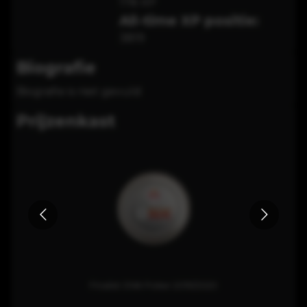
178
XP
All-time XP positie:
3819
Biografie
Biografie is niet gevuld
Prijzenkast
Finalist
ONK Poker 2019/2020