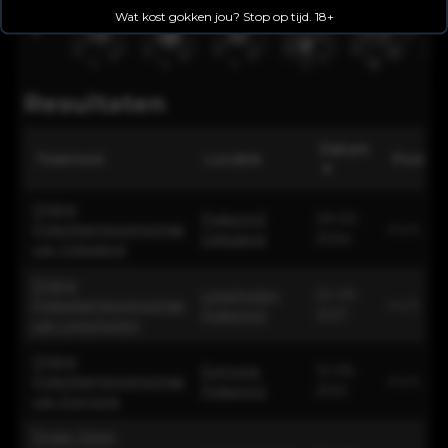
Wat kost gokken jou? Stop op tijd. 18+
Resultaten
Datum
Toernooi
Locatie
Positie
▼
Online
Pokerrrr2
29-02-
Pokerkampioenschap
n.v.t.
Dirksland
2024
van Dirksland
Online
Linschoten
22-05-
Pokerkampioenschap
n.v.t.
Pokerrrr2
2021
van Linschoten
Online
Exmorra
12-05-
Pokerkampioenschap
n.v.t.
Pokerrrr2
2021
van Exmorra
Finale Open