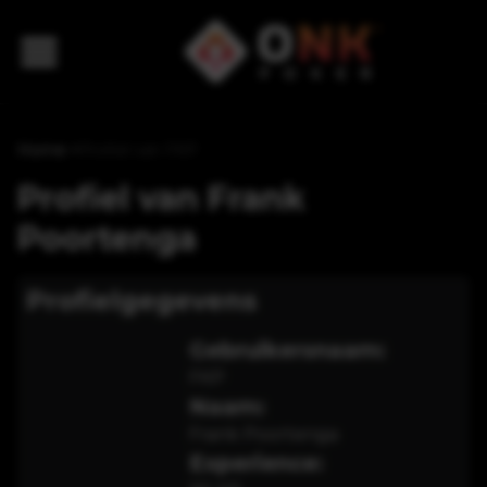
Home
>
Profiel van FKP
Profiel van
Frank
Poortenga
Profielgegevens
Gebruikersnaam:
FKP
Naam:
Frank Poortenga
Experience: