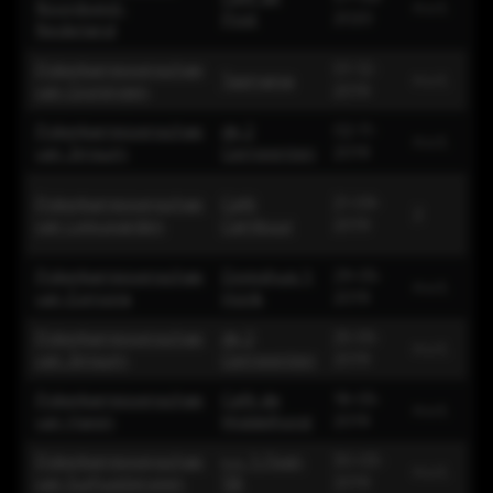
Noordwest-
n.v.t.
Post
2020
Nederland
Pokerkampioenschap
01-12-
Tasmania
n.v.t.
van Groningen
2019
Pokerkampioenschap
de 2
02-11-
n.v.t.
van Jirnsum
Gemeenten
2019
Pokerkampioenschap
Café
21-09-
2
van Leeuwarden
Cambuur
2019
Pokerkampioenschap
Dorpshuis 't
29-05-
n.v.t.
van Exmorra
Honk
2019
Pokerkampioenschap
de 2
25-05-
n.v.t.
van Jirnsum
Gemeenten
2019
Pokerkampioenschap
Café de
18-05-
n.v.t.
van Haren
Middelhorst
2019
Pokerkampioenschap
v.v. 't Fean
30-03-
n.v.t.
van Surhuisterveen
'58
2019