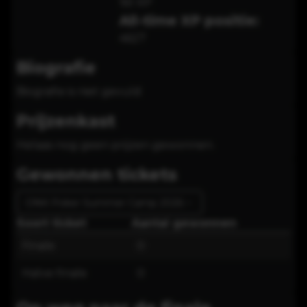
161
XP
All-time XP positie:
4627
Biografie
Biografie is niet gevuld
Prijzenkast
Helaas nog geen prijzen gewonnen.
Gewonnen tickets
ONK Poker Summer Camp 2026
Soort ticket
Aantal gewonnen
Finale
0
Halve finale
0