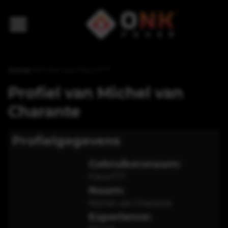
Home
>
Profiel van Flevo777
Profiel van
Michel van
Charante
Profielgegevens
Gebruikersnaam:
Flevo777
Naam:
Michel van Charante
Experience: