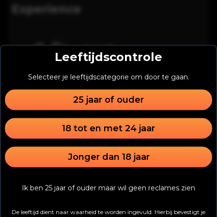
Experience
Level:
Leeftijdscontrole
Poker debutant
Volgende level:
Selecteer je leeftijdscategorie om door te gaan.
Gelegenheidspokeraar
25 jaar of ouder
Achievements
18 tot en met 24 jaar
Begin je pokercarrière
Jonger dan 18 jaar
Je hebt een account aangemaakt
Ik ben 25 jaar of ouder maar wil geen reclames zien
1
/
1
De leeftijd dient naar waarheid te worden ingevuld. Hierbij bevestigt je