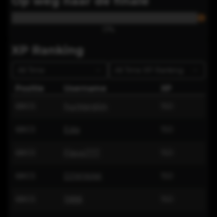
Op weg naar de finale
0
%
XP Ranking
All Time
All Time
XP Ranking
Positie
Username
XP
6803
hunterstijn
150
6803
Edq
150
6803
Flevo777
150
6803
DJWWAK
150
6803
1988
150