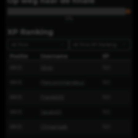
Op weg naar de finale
0
%
XP Ranking
All Time
All Time
XP Ranking
Positie
Username
XP
6805
Silvio
150
6805
Pietcommandeur
150
6805
Frank630
150
6805
Jaxaloth
150
6805
Chrisensab
150