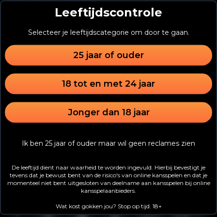
Leeftijdscontrole
Begin je pokercarrière
Selecteer je leeftijdscategorie om door te gaan.
Je hebt een account aangemaakt
25 jaar of ouder
1
/
1
18 tot en met 24 jaar
Jonger dan 18 jaar
Ik ben 25 jaar of ouder maar wil geen reclames zien
De leeftijd dient naar waarheid te worden ingevuld. Hierbij bevestigt je
tevens dat je bewust bent van de risico's van online kansspelen en dat je
momenteel niet bent uitgesloten van deelname aan kansspelen bij online
kansspelaanbieders.
Wat kost gokken jou? Stop op tijd. 18+