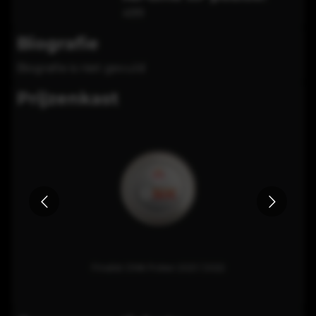
499
Biografie
Biografie is niet gevuld
Prijzenkast
Finalist
ONK Poker 2021 / 2022