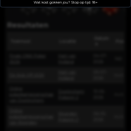
Wat kost gokken jou? Stop op tijd. 18+
Resultaten
Datum
Toernooi
Locatie
Positie
▼
Finale ONK Poker
Hart van
04-07-
140
25/26
Holland
2026
Hart van
03-07-
De Kick Off 2026
n.v.t.
Holland
2026
Online
Doetinchem
13-05-
pokerkampioenschap
n.v.t.
Pokerrrr 2
2026
van Doetinchem
Online
Woerden
06-05-
pokerkampioenschap
n.v.t.
Pokerrrr 2
2026
van Woerden