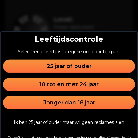
Level:
Poker debutant
Volgende level:
Leeftijdscontrole
Gelegenheidspokeraar
Selecteer je leeftijdscategorie om door te gaan.
25 jaar of ouder
Achievements
18 tot en met 24 jaar
Begin je pokercarrière
Je hebt een account aangemaakt
Jonger dan 18 jaar
1
/
1
Ik ben 25 jaar of ouder maar wil geen reclames zien
De leeftijd dient naar waarheid te worden ingevuld. Hierbij bevestigt je