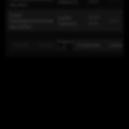
Pokerrrr 2
2024
van Aijen
Online
Geffen
15-09-
Pokerkampioenschap
n.v.t.
Pokerrrr2
2024
van Geffen
Pagina
Eerste
Vorige
Volgende
Laatste
1
/
9