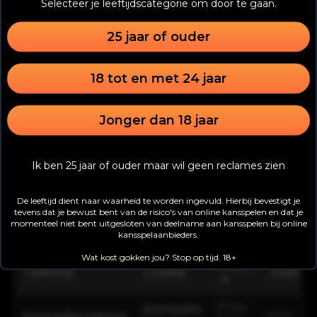
Selecteer je leeftijdscategorie om door te gaan.
25 jaar of ouder
18 tot en met 24 jaar
Jonger dan 18 jaar
Ik ben 25 jaar of ouder maar wil geen reclames zien
De leeftijd dient naar waarheid te worden ingevuld. Hierbij bevestigt je
tevens dat je bewust bent van de risico's van online kansspelen en dat je
momenteel niet bent uitgesloten van deelname aan kansspelen bij online
Resultaten
kansspelaanbieders.
Wat kost gokken jou? Stop op tijd. 18+
Datum
Toernooi
Locatie
Positie
▼
Koningsdag
27-04-
Koningsdag toernooi
n.v.t.