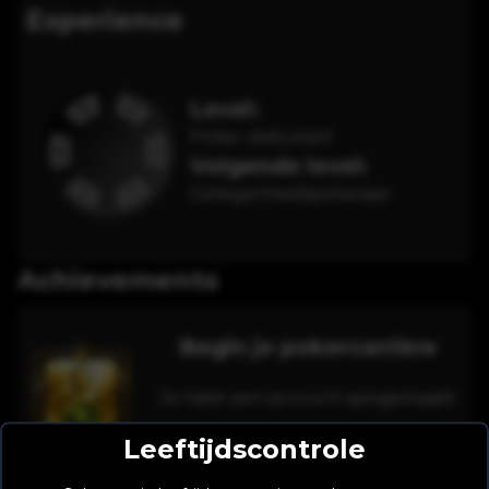
Experience
Level:
Poker debutant
Volgende level:
Gelegenheidspokeraar
Achievements
Begin je pokercarrière
Je hebt een account aangemaakt
Leeftijdscontrole
1
/
1