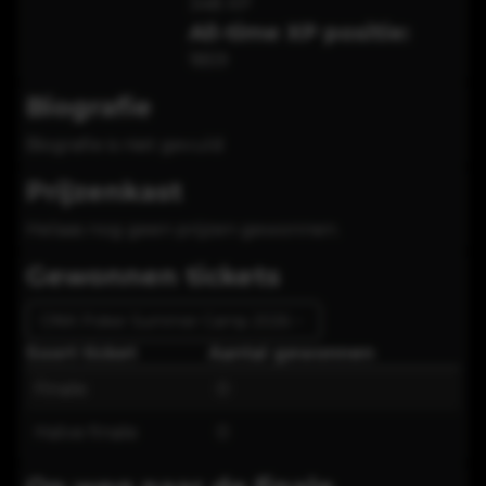
348
XP
All-time XP positie:
1859
Biografie
Biografie is niet gevuld
Prijzenkast
Helaas nog geen prijzen gewonnen.
Gewonnen tickets
ONK Poker Summer Camp 2026
Soort ticket
Aantal gewonnen
Finale
0
Halve finale
0