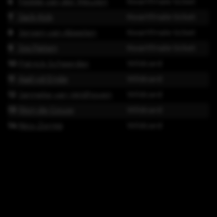
6
Fedde van der Meulen
Kwartfinale ticket
7
Jack Kok
Kwartfinale ticket
8
Jeroen van Abeelen
Kwartfinale ticket
9
Jos Fieten
Kwartfinale ticket
10
Patrick Scheerder
Wildcard
11
Aad vd Ende
Wildcard
12
Janneke van Veldhoven
Wildcard
13
Rion de Gouw
Wildcard
14
Nico Zornig
Wildcard