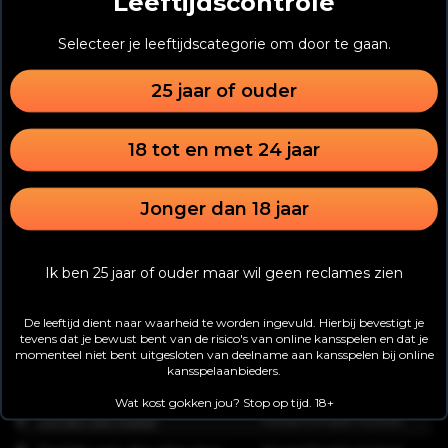
Leeftijdscontrole
Selecteer je leeftijdscategorie om door te gaan.
25 jaar of ouder
18 tot en met 24 jaar
Uitslag
Jonger dan 18 jaar
139
deelnemers
#
Speler
Prijs
Ik ben 25 jaar of ouder maar wil geen reclames zien
1
Metin Tura
Finale ticket
2
Maikel van Rooij
Halve finale ticket
De leeftijd dient naar waarheid te worden ingevuld. Hierbij bevestigt je
tevens dat je bewust bent van de risico's van online kansspelen en dat je
3
Niels Meijerink
Halve finale ticket
momenteel niet bent uitgesloten van deelname aan kansspelen bij online
kansspelaanbieders.
4
Mark Dusseljee
Halve finale ticket
Wat kost gokken jou? Stop op tijd. 18+
5
Johan de Raad
Kwartfinale ticket