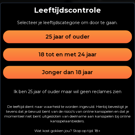
Leeftijdscontrole
75
Selecteer je leeftijdscategorie om door te gaan.
Resultaten
25 jaar of ouder
Toernooi
Locatie
18 tot en met 24 jaar
Eerste
Vorige
Jonger dan 18 jaar
Ik ben 25 jaar of ouder maar wil geen reclames zien
De leeftijd dient naar waarheid te worden ingevuld. Hierbij bevestigt je
tevens dat je bewust bent van de risico's van online kansspelen en dat je
momenteel niet bent uitgesloten van deelname aan kansspelen bij online
kansspelaanbieders.
carrière
Wat kost gokken jou? Stop op tijd. 18+