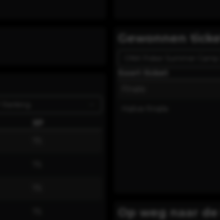
Gewonnen ticke
ONK Poker Summer Camp 
Soort ticket
Finale
 Ranking
Halve finale
XP
75
75
75
Op weg naar de 
75