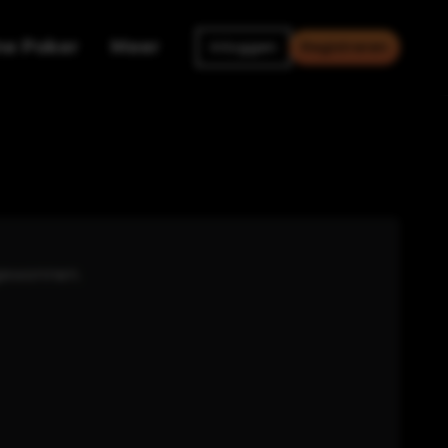
ne Poker
Meer
Inloggen
Registreren
 gewonnen.