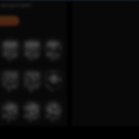
t aangemaakt