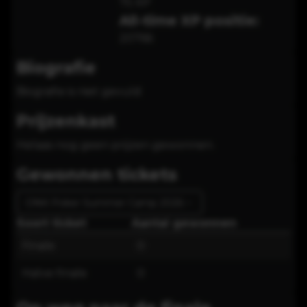
75
XP
All-time XP positie:
20766
Biografie
Biografie is niet gevuld
Prijzenkast
Helaas nog geen prijzen gewonnen.
Gewonnen tickets
ONK Poker Summer Camp 2026
Soort ticket
Aantal gewonnen
Finale
0
Halve finale
0