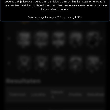
tevens dat je bewust bent van de risico's van online kansspelen en dat je
momenteel niet bent uitgesloten van deelname aan kansspelen bij online
kansspelaanbieders.
Wat kost gokken jou? Stop op tijd. 18+
Resultaten
Datum
Toernooi
Locatie
Positie
Resultaat
▼