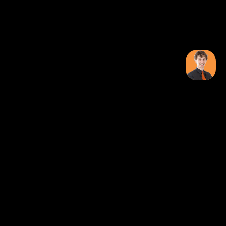
Over ONK Poker