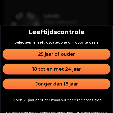
Level:
Poker debutant
Volgende level:
Leeftijdscontrole
Gelegenheidspokeraar
Selecteer je leeftijdscategorie om door te gaan.
25 jaar of ouder
Achievements
18 tot en met 24 jaar
Begin je pokercarrière
Je hebt een account aangemaakt
Jonger dan 18 jaar
1
/
1
Ik ben 25 jaar of ouder maar wil geen reclames zien
De leeftijd dient naar waarheid te worden ingevuld. Hierbij bevestigt je