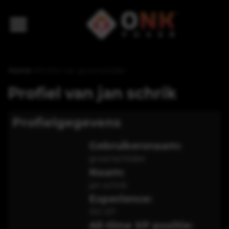
Home
>
Profiel van groenschilder
Profiel van
jan schrik
Profielgegevens
Gebruikersnaam:
groenschilder
Naam:
jan schrik
Experience:
150
XP
All-time XP positie: