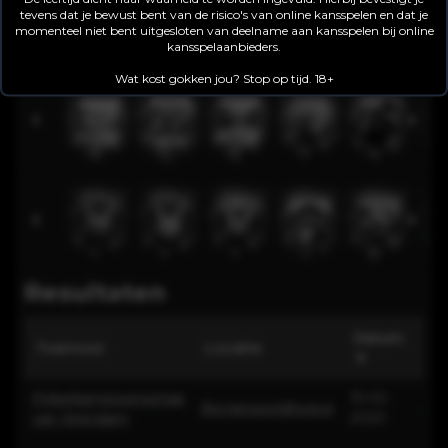
tevens dat je bewust bent van de risico's van online kansspelen en dat je
momenteel niet bent uitgesloten van deelname aan kansspelen bij online
kansspelaanbieders.
Wat kost gokken jou? Stop op tijd. 18+
Resultaten
Datum
Toernooi
Locatie
Po
▼
Pokerkampioenschap
15-02-
Borgerswoldhoeve
n.v.
van Veendam
2020