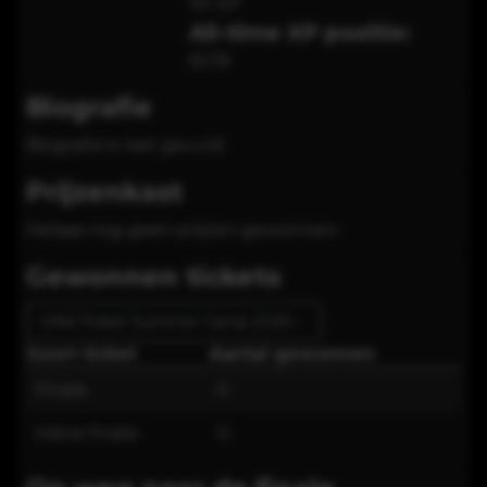
151
XP
All-time XP positie:
6236
Biografie
Biografie is niet gevuld
Prijzenkast
Helaas nog geen prijzen gewonnen.
Gewonnen tickets
ONK Poker Summer Camp 2026
Soort ticket
Aantal gewonnen
Finale
0
Halve finale
0