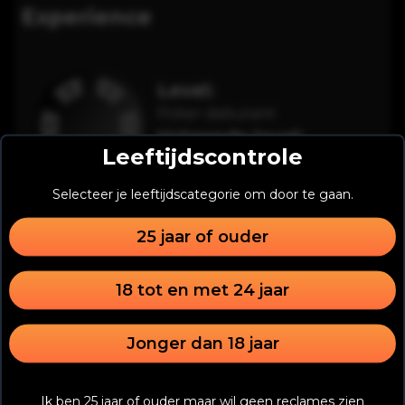
Experience
Level:
Poker debutant
Volgende level:
Leeftijdscontrole
Gelegenheidspokeraar
Selecteer je leeftijdscategorie om door te gaan.
Achievements
25 jaar of ouder
Begin je pokercarrière
18 tot en met 24 jaar
Je hebt een account aangemaakt
Jonger dan 18 jaar
1
/
1
Ik ben 25 jaar of ouder maar wil geen reclames zien