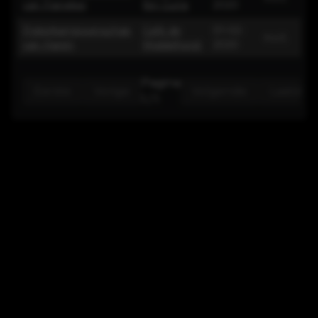
van Franeker
fen Gune
2020
Pokerkampioenschap
Café de
01-02-
n.v.t.
van Haren
Middelhorst
2020
Pagina
Eerste
Vorige
Volgende
Laatste
1
/
1