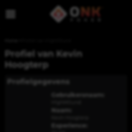
Home
>
Profiel van H1ghM0und
Profiel van
Kevin
Hoogterp
Profielgegevens
Gebruikersnaam:
H1ghM0und
Naam:
Kevin Hoogterp
Experience: