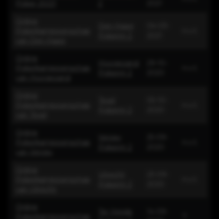
Poker 20/21
2
2021
Online
Den Haag
04-03-
Pokerkampioenschap
n.v.t.
Pokerrrr 2
2021
van Den Haag
Online
Hoogezand
29-10-
Pokerkampioenschap
n.v.t.
Pokerrrr 2
2020
van Hoogezand
Online
Texel
05-10-
Pokerkampioenschap
n.v.t.
Pokerrrr 2
2020
van Texel
Online
Venray
25-09-
Pokerkampioenschap
n.v.t.
Pokerrrr 2
2020
van Venray
Online
Utrecht
23-09-
Pokerkampioenschap
n.v.t.
Pokerrrr 2
2020
van Utrecht
Online
Ter Heijde
14-09-
Pokerkampioenschap
7