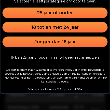
Selecteer je leeftijdscategorie om door te gaan.
25 jaar of ouder
18 tot en met 24 jaar
Jonger dan 18 jaar
Ik ben 25 jaar of ouder maar wil geen reclames zien
De leeftijd dient naar waarheid te worden ingevuld. Hierbij bevestigt je
tevens dat je bewust bent van de risico's van online kansspelen en dat je
momenteel niet bent uitgesloten van deelname aan kansspelen bij online
Resultaten
kansspelaanbieders.
Wat kost gokken jou? Stop op tijd. 18+
Datum
Toernooi
Locatie
Positie
▼
Kwartfinale 2 ONK
Kwartfinale
06-06-
n.v.t.