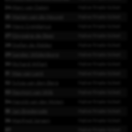
24
Marc van Dalen
Halve finale ticket
25
Marian van de Heuvel
Halve finale ticket
26
Hayo Greijdanus
Halve finale ticket
27
Ebygaine de Beer
Halve finale ticket
28
Stefan de Ridder
Halve finale ticket
29
Sander Wildenborg
Halve finale ticket
30
Richard Willart
Halve finale ticket
31
Max van Lent
Halve finale ticket
32
Sylvia van den Berg
Halve finale ticket
33
Raymon van Wijk
Halve finale ticket
34
Harold van der Molen
Halve finale ticket
35
Jan Brederode
Halve finale ticket
36
Manfred Jansen
Halve finale ticket
37
Halve finale ticket