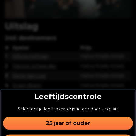
Uitslag
245
deelnemers
#
Speler
Prijs
1
Alfons Hofman
Halve finale ticket
2
Patrick Scheerder
Halve finale ticket
3
Rene Van Loo
Halve finale ticket
4
Erwin Brem
Halve finale ticket
Leeftijdscontrole
5
Arjan Elskamp
Halve finale ticket
6
Erik van Doorn
Halve finale ticket
Selecteer je leeftijdscategorie om door te gaan.
7
Tim Keizer
Halve finale ticket
25 jaar of ouder
8
Thom Jakobs
Halve finale ticket
9
Halve finale ticket