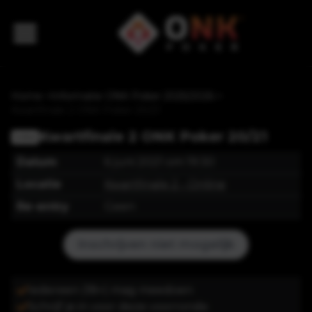
Home
>
Informatie ONK Poker 2025/2026
>
Kwartfinale 2 ONK Poker 20/21
Kwartfinale 2 ONK Poker 20/21
Online
Datum
6 juni 2021 om 19:30
Locatie
Kwartfinale 2
- Online
Re-entry
Geen
Inschrijven niet mogelijk
Iedereen (18+) mag meedoen
Schrijf je in voor deze voorronde