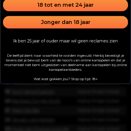
18 tot en met 24 jaar
10
Sander Barendse
Halve finale ticket
11
Robin Van der Kruijk
Halve finale ticket
Jonger dan 18 jaar
12
Jos Meuwszen
Halve finale ticket
13
Bart Broere
Halve finale ticket
Ik ben 25 jaar of ouder maar wil geen reclames zien
14
Patrick Bos
Halve finale ticket
15
Roy Cremers
Halve finale ticket
De leeftijd dient naar waarheid te worden ingevuld. Hierbij bevestigt je
tevens dat je bewust bent van de risico's van online kansspelen en dat je
16
Patrick kasteele
Halve finale ticket
momenteel niet bent uitgesloten van deelname aan kansspelen bij online
kansspelaanbieders.
17
Armijn Meijer
Halve finale ticket
Wat kost gokken jou? Stop op tijd. 18+
18
Renaldo de Gier
Halve finale ticket
19
Kurt Verschueren
Halve finale ticket
20
Barbara Zornig Stolk
Halve finale ticket
21
Mart De Bie
Halve finale ticket
22
Jeroen vermetten
Halve finale ticket
23
Huig van Duijvenvoorde
Halve finale ticket