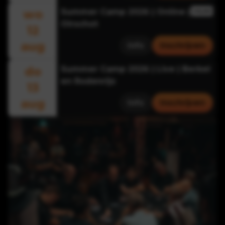
wo
Summer Camp 2026 | Online |
ONLINE
Oirschot
12
aug
Info
Inschrijven
do
Summer Camp 2026 | Live | Berkel
en Rodenrijs
13
aug
Info
Inschrijven