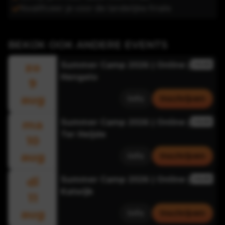
Kwalificeer je voor de landelijke finale
BEKIJK OOK ANDERE EVENTS
zo
Summer Camp 2026 | Online |
ONLINE
Hengelo
9
aug
Info
Inschrijven
ma
Summer Camp 2026 | Online |
ONLINE
Ter Heijde
10
aug
Info
Inschrijven
di
Summer Camp 2026 | Online |
ONLINE
Katwijk
11
aug
Info
Inschrijven