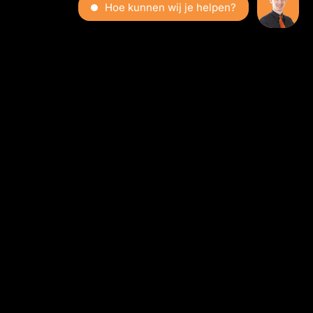
Contact
Abonneer je op onze nieuwsbrief
Aanmelden
rjarigen