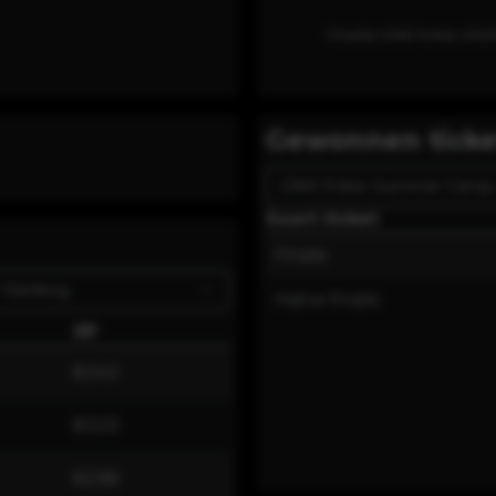
Finalist
ONK Poker 2022/2023
Finalist
ONK Poker 2023
Gewonnen ticke
ONK Poker Summer Camp 
Soort ticket
Finale
 Ranking
Halve finale
XP
8343
8329
8298