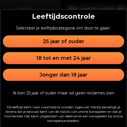
Op weg naar de 
8283
Leeftijdscontrole
8241
Selecteer je leeftijdscategorie om door te gaan.
25 jaar of ouder
Resultaten
18 tot en met 24 jaar
Toernooi
Jonger dan 18 jaar
Finale ONK Poker 25/26
Online Kwartfinale 3 | ONK
Ik ben 25 jaar of ouder maar wil geen reclames zien
Poker 25/26
Summer Camp 2026 | Online
De leeftijd dient naar waarheid te worden ingevuld. Hierbij bevestigt je
Rucphen
tevens dat je bewust bent van de risico's van online kansspelen en dat je
momenteel niet bent uitgesloten van deelname aan kansspelen bij online
Online pokerkampioenschap
kansspelaanbieders.
van Kamperland