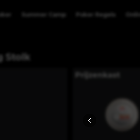
oker
Summer Camp
Poker Regels
Onli
g Stolk
Prijzenkast