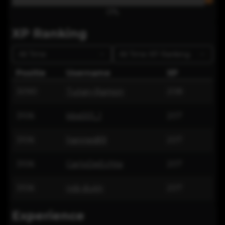
0
%
XP Ranking
All Time
All Time
XP Ranking
Positie
Username
XP
3090
Tutan-Ramon
208
3106
kbs001_1
207
3106
hannes89
207
3106
CarloDeEchte
207
3106
rob duijn
207
Experience