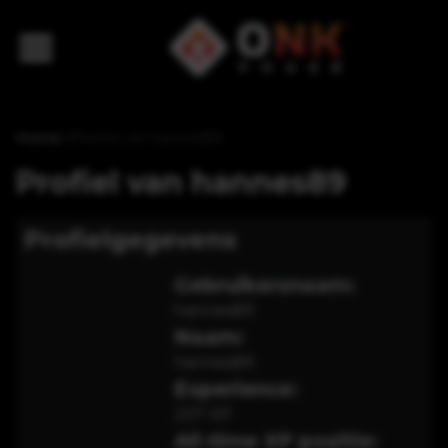
Home
>
Profiel van hannes89
Profiel van
hannes89
Profielgegevens
Gebruikersnaam:
hannes89
Naam:
hannes89
Experience:
207
XP
All-time XP positie: