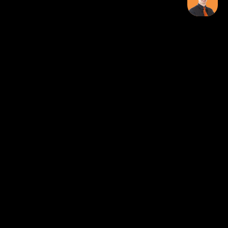
Over ONK Poker
Over Ons
Veelgestelde Vragen
In Contact Komen Met Ons?
Mail naar: info@onkpoker.nl