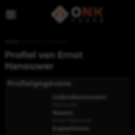
Home
>
Profiel van Hanouwer
Profiel van
Ernst
Hanouwer
Profielgegevens
Gebruikersnaam:
Hanouwer
Naam:
Ernst Hanouwer
Experience: