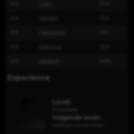
303
Qolin
3514
304
Danske
3512
305
Hanouwer
3511
306
XVermue
3501
307
sanderb
3476
Experience
Level:
Pokerbaas
Volgende level:
Schildjes verzamelaar