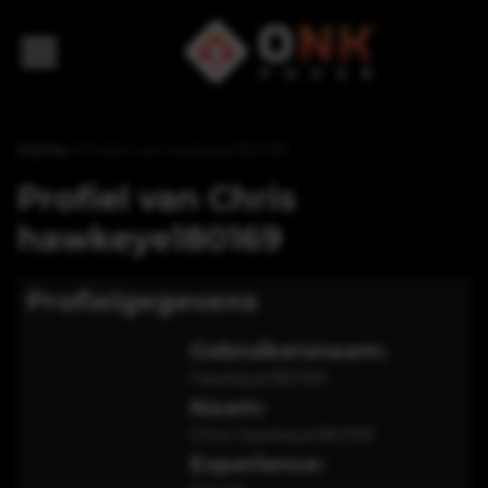
Home
>
Profiel van hawkeye180169
Profiel van
Chris
hawkeye180169
Profielgegevens
Gebruikersnaam:
hawkeye180169
Naam:
Chris hawkeye180169
Experience: