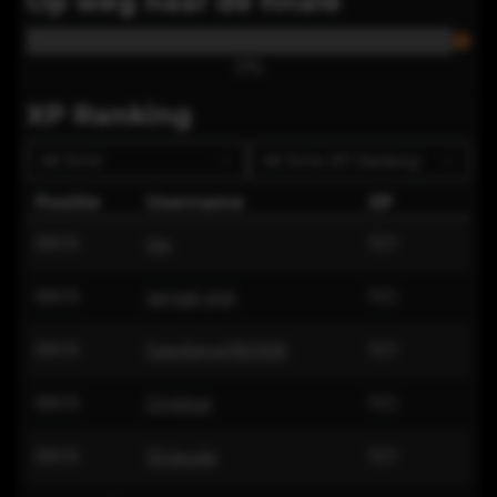
Op weg naar de finale
0
%
XP Ranking
All Time
All Time
XP Ranking
Positie
Username
XP
6805
Iso
150
6805
sensei gigi
150
6805
hawkeye180169
150
6805
Dojistar
150
6805
Strausie
150