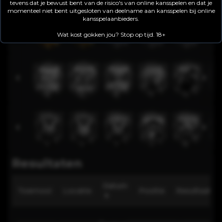
tevens dat je bewust bent van de risico's van online kansspelen en dat je
momenteel niet bent uitgesloten van deelname aan kansspelen bij online
kansspelaanbieders.
Wat kost gokken jou? Stop op tijd. 18+
Resultaten
Datum
Toernooi
Locatie
Positie
Resultaat
▼