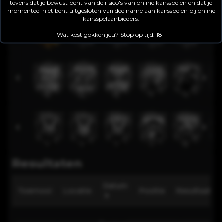
tevens dat je bewust bent van de risico's van online kansspelen en dat je
momenteel niet bent uitgesloten van deelname aan kansspelen bij online
kansspelaanbieders.
Wat kost gokken jou? Stop op tijd. 18+
Resultaten
Datum
Toernooi
Locatie
Positie
Resultaat
▼