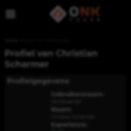
Home
>
Profiel van Hellebaardje
Profiel van
Christian
Scharmer
Profielgegevens
Gebruikersnaam:
Hellebaardje
Naam:
Christian Scharmer
Experience: