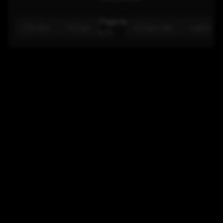
Pagina
Eerste
Vorige
Volgende
Laatste
1
/
1