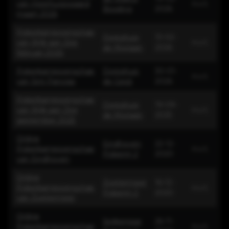
van Heerhugowaard
n.v.t.
Bowling
2026
maart 2026
Pokerkampioenschap
Dorpshuis
13-02-
van Wijk aan Zee
n.v.t.
de Moriaan
2026
februari 2026
Pokerkampioenschap
Dorpshuis
30-01-
n.v.t.
van Sint Pancras
de Geist
2026
Pokerkampioenschap
Dorpshuis
19-09-
van Wijk aan Zee
n.v.t.
de Moriaan
2025
september 2025
Online
Eindhoven
22-12-
Pokerkampioenschap
n.v.t.
Pokerrrr 2
2020
van Eindhoven
Online
Zoetermeer
16-12-
Pokerkampioenschap
n.v.t.
Pokerrrr 2
2020
van Zoetermeer
Online
Spijkenisse
26-11-
Pokerkampioenschap
n.v.t.