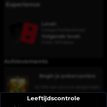
Experience
Level:
Gelegenheidspokeraar
Volgende level:
Poker liefhebber
Achievements
Begin je pokercarrière
Je hebt een account aangemaakt
Leeftijdscontrole
1
/
1