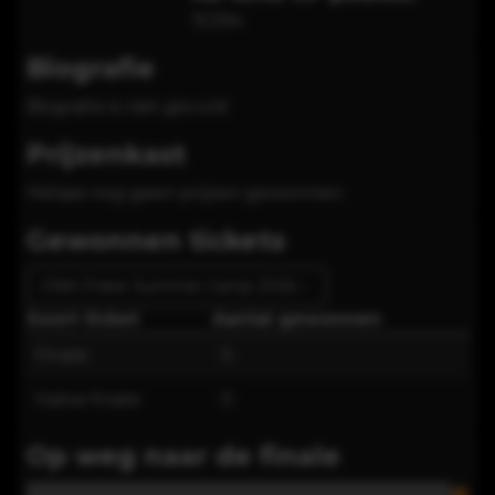
15394
Biografie
Biografie is niet gevuld
Prijzenkast
Helaas nog geen prijzen gewonnen.
Gewonnen tickets
ONK Poker Summer Camp 2026
Soort ticket
Aantal gewonnen
Finale
0
Halve finale
0
Op weg naar de finale