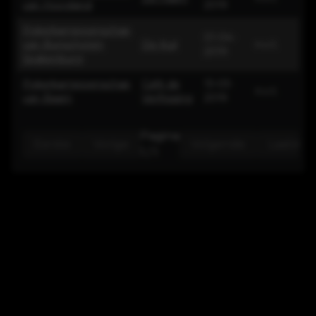
van Hoogland
2019
Pokerkampioenschap
01-04-
van Bunschoten
De Kuil
n.v.t.
2019
Spakenburg
Pokerkampioenschap
Café de
13-03-
n.v.t.
van Baarn
Verfrissing
2019
Pagina
Eerste
Vorige
Volgende
Laatste
1
/
1