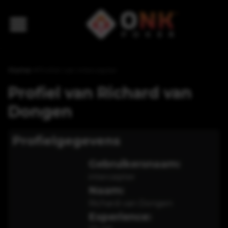
Home
>
Profiel van intercepter
Profiel van
Richard van
Dongen
Profielgegevens
Gebruikersnaam:
intercepter
Naam:
Richard van Dongen
Experience: