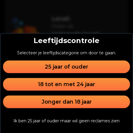
Level:
Poker vis
Volgende level:
Leeftijdscontrole
Poker debutant
Selecteer je leeftijdscategorie om door te gaan.
Achievements
25 jaar of ouder
Begin je pokercarrière
18 tot en met 24 jaar
Je hebt een account aangemaakt
Jonger dan 18 jaar
1
/
1
Ik ben 25 jaar of ouder maar wil geen reclames zien