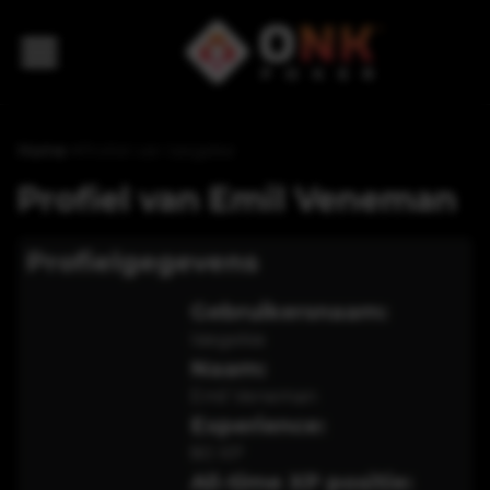
Home
>
Profiel van Isiegekie
Profiel van
Emil Veneman
Profielgegevens
Gebruikersnaam:
Isiegekie
Naam:
Emil Veneman
Experience:
80
XP
All-time XP positie: