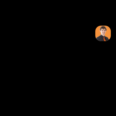
Over ONK Poker