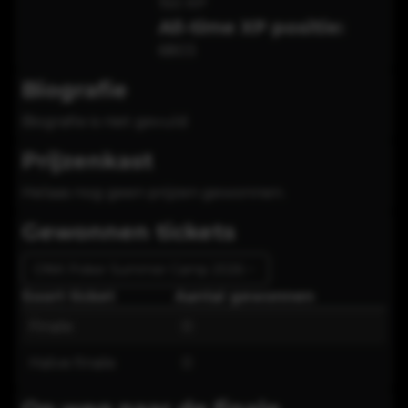
150
XP
All-time XP positie:
6803
Biografie
Biografie is niet gevuld
Prijzenkast
Helaas nog geen prijzen gewonnen.
Gewonnen tickets
ONK Poker Summer Camp 2026
Soort ticket
Aantal gewonnen
Finale
0
Halve finale
0