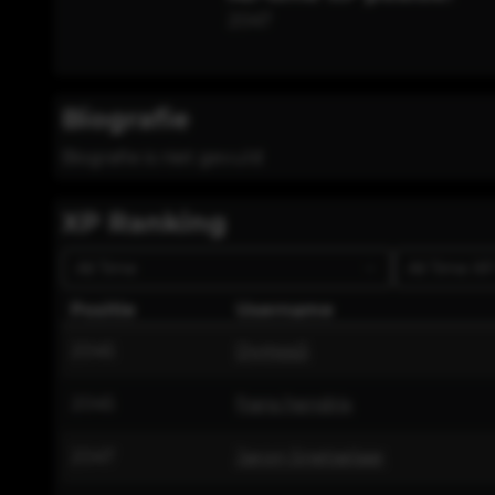
2047
Biografie
Biografie is niet gevuld
XP Ranking
All Time
All Time
XP
Positie
Username
2045
Dymos3
2045
frans hendrix
2047
Jaron Snetselaar