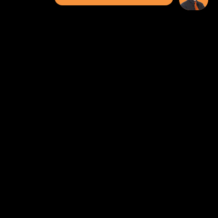
Contact
Abonneer je op onze nieuwsbrief
Aanmelden
rjarigen