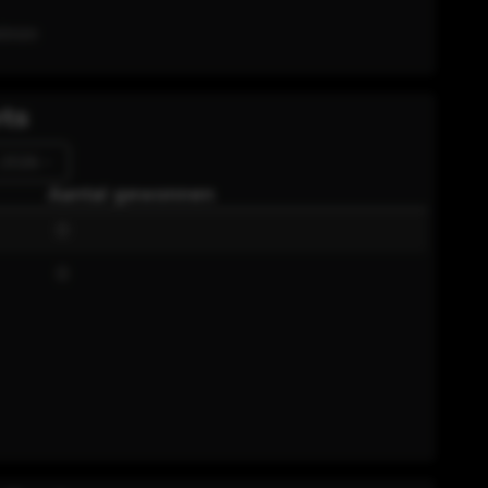
/2020
ts
2026
Aantal gewonnen
0
0