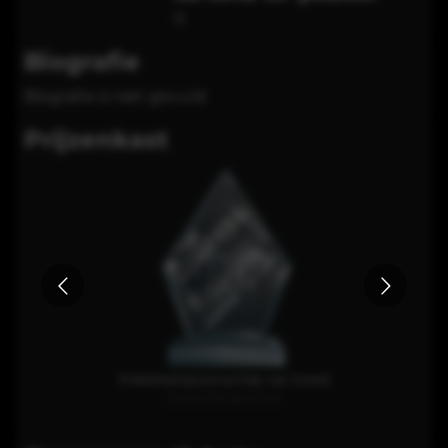
0
Biografie
Biografie is niet gevuld
Prijzenkast
Pokerkampioenschap van Soest
13-2-2019 18:00:00