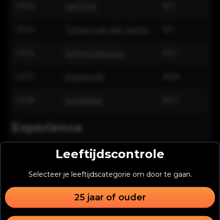
1004
ger1324
811
1004
Tijmen van der Kamp
811
1006
JeffreyDeGeus
810
1007
Edwinvdh
808
1008
JordiAlba
807
Experience
Leeftijdscontrole
Level:
Selecteer je leeftijdscategorie om door te gaan.
Poker liefhebber
Volgende level:
25 jaar of ouder
ONKPér