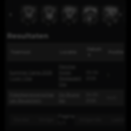
Resultaten
Datum
Toernooi
Locatie
Positie
▼
Fletcher
Summer Camp 2026
Hotel-
05-06-
1
| Live | Oss
Restaurant
2026
Oss
Pokerkampioenschap
De Bruine
24-05-
n.v.t.
van Beusichem
Kip
2026
Pagina
Eerste
Vorige
Volgende
Laatste
1
/
1