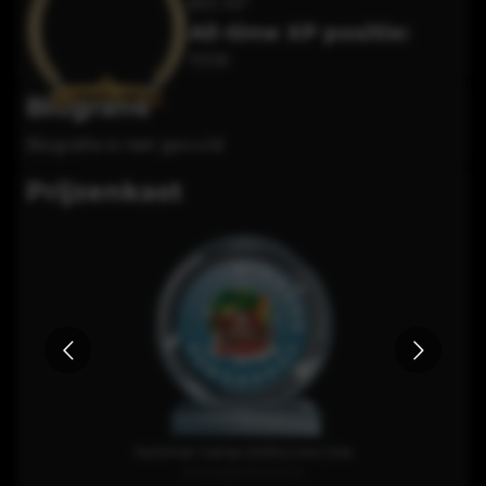
810
XP
All-time XP positie:
1006
Biografie
Biografie is niet gevuld
Prijzenkast
Summer Camp 2026 | Live | Oss
5-6-2026 19:30:00