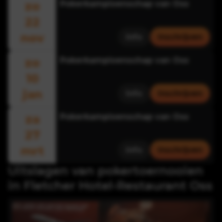
zo
Pokerkampioenschap van Oss
22
nov
Info
Inschrijven
zo
Pokerkampioenschap van Oss
10
jan
Info
Inschrijven
za
Pokerkampioenschap van Oss
27
mrt
Info
Inschrijven
Uitslagen van pokertoernooien
in
Fletcher Hotel-Restaurant Oss