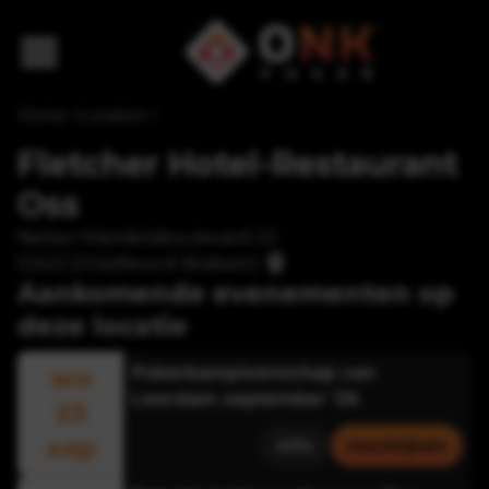
Home
>
Location
>
Fletcher Hotel-Restaurant
Oss
Nelson Mandelaboulevard 22
5342CZ
Oss
(
Noord-Brabant
)
Aankomende evenementen op
deze locatie
wo
Pokerkampioenschap van
Leerdam september '26
23
sep
Info
Inschrijven