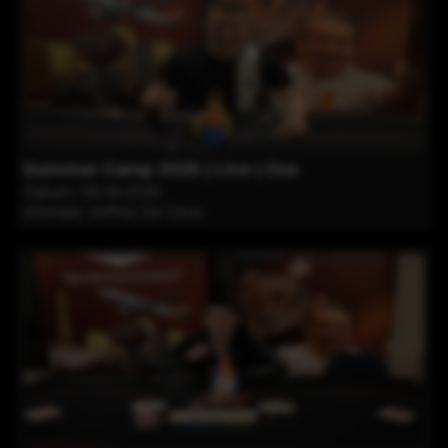
Summer Camp 2026 | Live | Oss
Datum:
05-06-2026
Winnaar:
Jeffrey De Geus