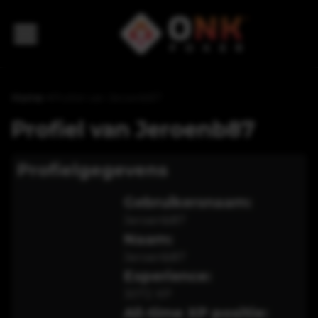
Home
>
Profiel van Jeroenb87
Profiel van
Jeroenb87
Profielgegevens
Gebruikersnaam:
Jeroenb87
Naam:
Jeroenb87
Experience:
3072
XP
All-time XP positie: