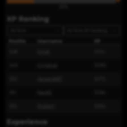
25
%
XP Ranking
All Time
All Time
XP Ranking
Positie
Username
XP
348
EriciE
3104
349
Orriginal
3090
350
Jeroenb87
3072
351
Ray93
3066
352
Rubenj
3064
Experience