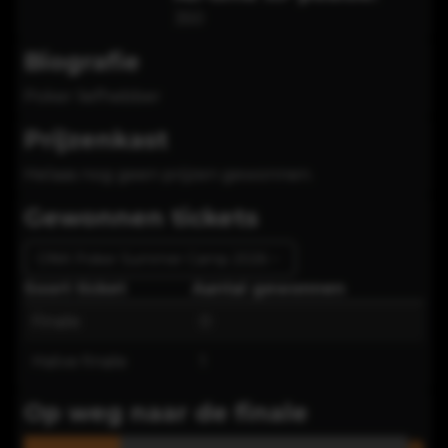
350
Biografie
Poker liefhebber
Prijzenkast
Helaas nog geen prijzen gewonnen.
Gewonnen tickets
ONK Poker Summer Camp 2026
Soort ticket
Aantal gewonnen
Finale
0
Halve finale
1
Op weg naar de finale