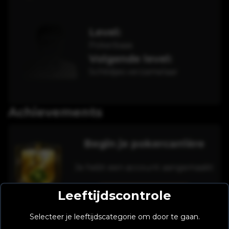
Level:
Pokerbaas
Volgende level:
Schildjes verzamelaar
Achievements
Begin je pokercarrière
Je hebt een account aangemaakt
Leeftijdscontrole
1
/
1
Selecteer je leeftijdscategorie om door te gaan.