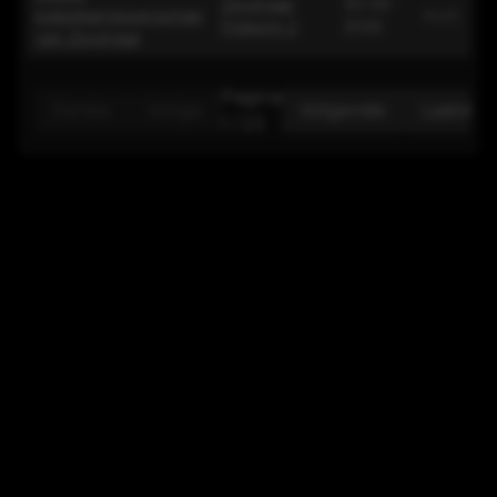
Zevenaar
30-05-
pokerkampioenschap
n.v.t.
Pokerrrr 2
2026
van Zevenaar
Pagina
Eerste
Vorige
Volgende
Laatste
1
/
23