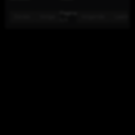
Pagina
Eerste
Vorige
Volgende
Laatste
1
/
1