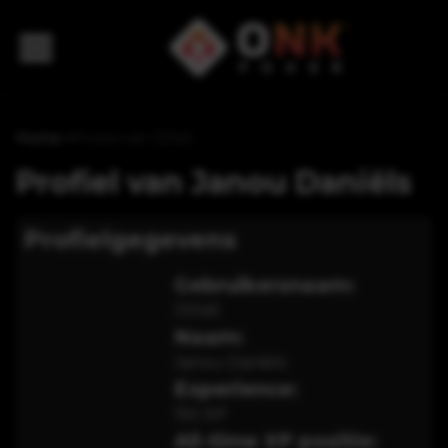
Home
>
Profiel van JJ045
Profiel van
Janou Daniëls
Profielgegevens
Gebruikersnaam:
JJ045
Naam:
Janou Daniëls
Experience:
150
XP
All-time XP positie: