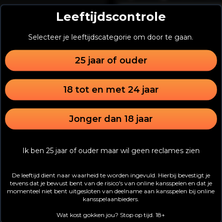
Leeftijdscontrole
150
Selecteer je leeftijdscategorie om door te gaan.
Resultaten
25 jaar of ouder
Toernooi
18 tot en met 24 jaar
Pokerkampioenschap van
Hardenberg
Jonger dan 18 jaar
Eerste
Vorige
Ik ben 25 jaar of ouder maar wil geen reclames zien
De leeftijd dient naar waarheid te worden ingevuld. Hierbij bevestigt je
tevens dat je bewust bent van de risico's van online kansspelen en dat je
momenteel niet bent uitgesloten van deelname aan kansspelen bij online
kansspelaanbieders.
carrière
Wat kost gokken jou? Stop op tijd. 18+