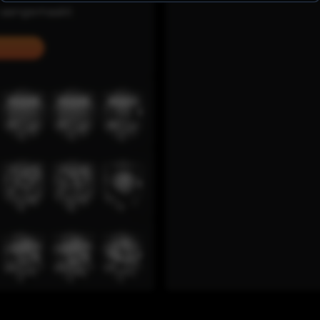
t aangemaakt