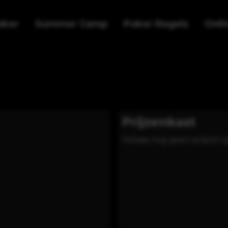
oker
Summer Camp
Poker Regels
Onli
Prijzenkast
Helaas nog geen prijzen