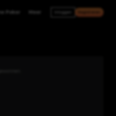
ne Poker
Meer
Inloggen
Registreren
 gewonnen.