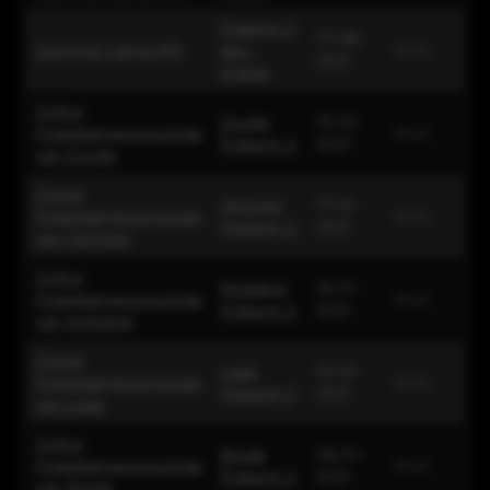
Pokerrrr 2
17-08-
Summer Camp #15
app -
n.v.t.
2021
Online
Online
Zwolle
12-02-
Pokerkampioenschap
n.v.t.
Pokerrrr 2.
2021
van Zwolle
Online
Opmeer
17-01-
Pokerkampioenschap
n.v.t.
Pokerrrr 2.
2021
van Opmeer
Online
Kerkdriel
16-01-
Pokerkampioenschap
n.v.t.
Pokerrrr 2.
2021
van Kerkdriel
Online
Lisse
10-01-
Pokerkampioenschap
n.v.t.
Pokerrrr 2
2021
van Lisse
Online
Breda
06-01-
Pokerkampioenschap
n.v.t.
Pokerrrr 2
2021
van Breda