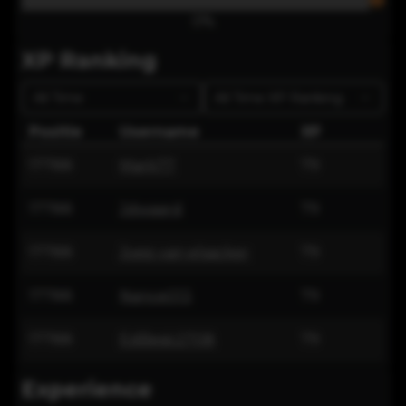
0
%
XP Ranking
All Time
All Time
XP Ranking
Positie
Username
XP
17788
Mark77
79
17788
Jdwaard
79
17788
Joep van elsacker
79
17788
Nance013
79
17788
EdBesic2708
79
Experience