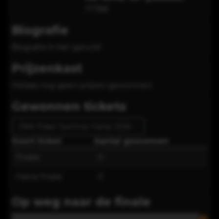
17788
Biografie
Biografie is niet gevuld
Prijzenkast
Helaas nog geen prijzen gewonnen.
Gewonnen tickets
ONK Poker Summer Camp 2026
Soort ticket
Aantal gewonnen
Finale
0
Halve finale
0
Op weg naar de finale