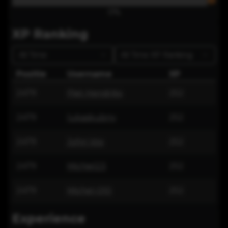
0
%
XP Ranking
All Time
All Time
XP Ranking
Positie
Username
XP
2479
Piet Hendriks
252
2479
lukaskubny
252
2479
John Vos
252
2479
Michiel23
252
2479
Michel-010
252
Experience