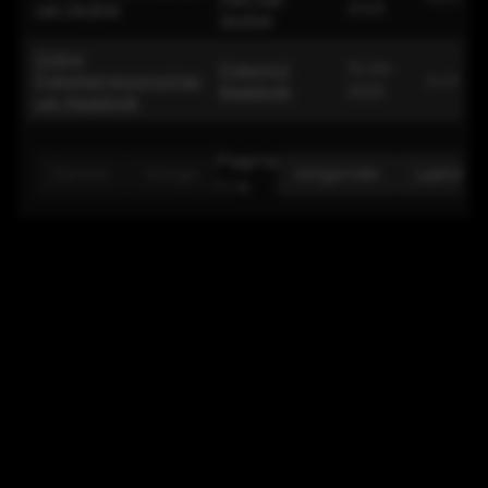
van Veghel
2023
Veghel
Online
Pokerrrr2
13-09-
Pokerkampioenschap
n.v.t.
Naaldwijk
2023
van Naaldwijk
Pagina
Eerste
Vorige
Volgende
Laatste
1
/
4