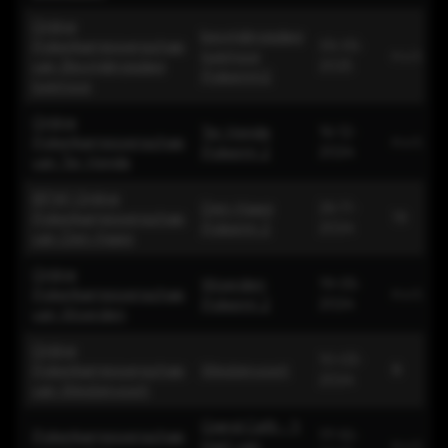
Online
bevrijdingsdag
Pokerkampioenschap
05-05-
toernooi
n.v.t.
van Bevrijdingsdag
2025
Pokerrrrr2
toernooi
Online
Ter Heijde
16-12-
Pokerkampioenschap
n.v.t.
Pokerrrr 2
2024
van Ter Heijde
BFW! Online
Den Haag
26-11-
Pokerkampioenschap
19
Pokerrrr 2
2024
van Den Haag
Online
Woerden
19-05-
Pokerkampioenschap
n.v.t.
Pokerrrr 2
2024
van Woerden
Online
10-03-
Pokerkampioenschap
Westervoort
8
2024
van Westervoort
Grand Café - 't
Pokerkampioenschap
17-10-
Hart van
n.v.t.