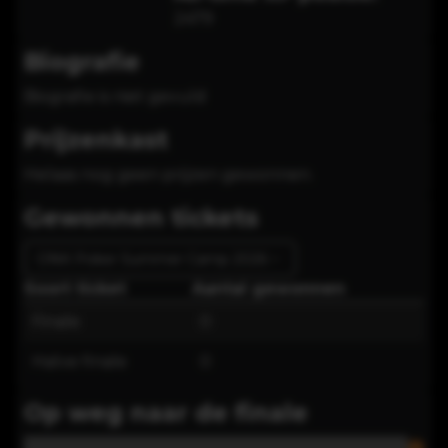
2479
Biografie
Biografie is niet gevuld
Prijzenkast
Helaas nog geen prijzen gewonnen.
Gewonnen tickets
ONK Poker Summer Camp 2026
Soort ticket
Aantal gewonnen
Finale
0
Halve finale
0
Op weg naar de finale