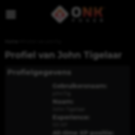
Home
>
Profiel van johnTig
Profiel van
John Tigelaar
Profielgegevens
Gebruikersnaam:
johnTig
Naam:
John Tigelaar
Experience:
101
XP
All-time XP positie: