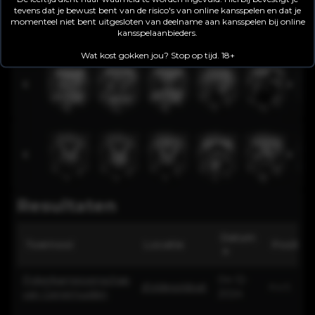
tevens dat je bewust bent van de risico's van online kansspelen en dat je
momenteel niet bent uitgesloten van deelname aan kansspelen bij online
kansspelaanbieders.
Wat kost gokken jou? Stop op tijd. 18+
Resultaten
Datum
Toernooi
Locatie
Positie
▼
Pokerkampioenschap
04-12-
d'oldesoldoat
n.v.t.
van Genemuiden
2024