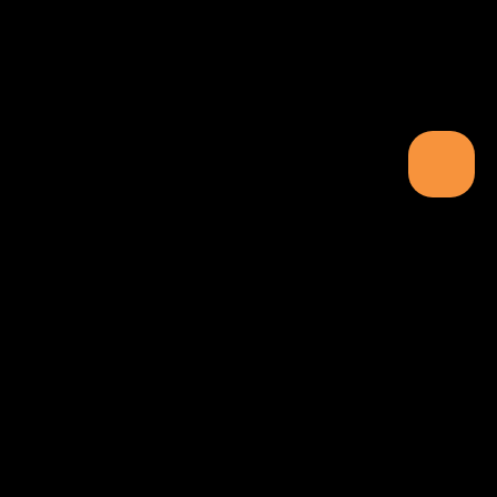
Over ONK Poker