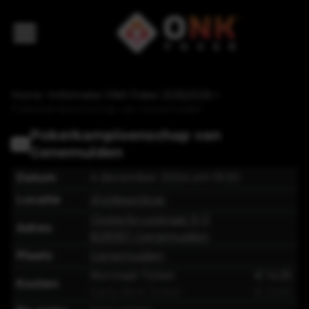
Home
>
Informatie ONK Poker 2025/2026
>
Pokerkampioenschap van Genemuiden
Pokerkampioenschap van
Live
Genemuiden
Datum
4 december 2024 om 19:30
Locatie
d'oldesoldoat
Oosterbrugstraat
9-11
Adres
8281BT
Genemuiden
Plaats
Genemuiden
Normaal Ticket
€
14,95
Kosten
Early Bird Ticket
€
13,50