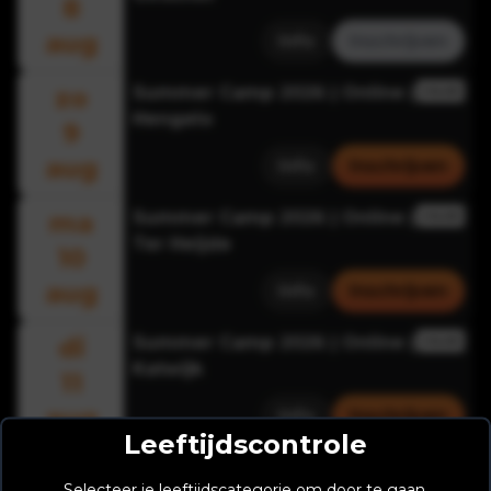
8
aug
Info
Inschrijven
zo
Summer Camp 2026 | Online |
ONLINE
Hengelo
9
aug
Info
Inschrijven
ma
Summer Camp 2026 | Online |
ONLINE
Ter Heijde
10
aug
Info
Inschrijven
di
Summer Camp 2026 | Online |
ONLINE
Katwijk
11
aug
Info
Inschrijven
Leeftijdscontrole
Selecteer je leeftijdscategorie om door te gaan.