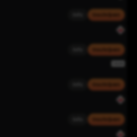
Info
Inschrijven
Info
Inschrijven
ONLINE
Info
Inschrijven
Info
Inschrijven