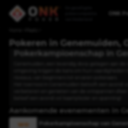
De gezelligste
ONK P
pokercompetitie
van Nederland
Home
>
Plaats
>
Pokeren in Genemuiden, O
Pokerkampioenschap in Gen
Genemuiden, een levendig dorp gelegen aan de r
omgeving krijgen de kans om hun vaardigheden te te
niveaus, van beginners tot ervaren pokeraars.
Het toernooi in Genemuiden belooft een avond v
verbeteren en genieten van de ontspannen sfeer 
beleef een avond vol kaartplezier en spanning!
Aankomende evenementen in
G
wo
Pokerkampioenschap van Gene