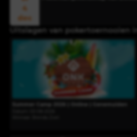
4
dec
Uitslagen van pokertoernooien 
Summer Camp 2026 | Online | Genemuiden
Datum:
03-08-2026
Winnaar:
Brenda Zoet