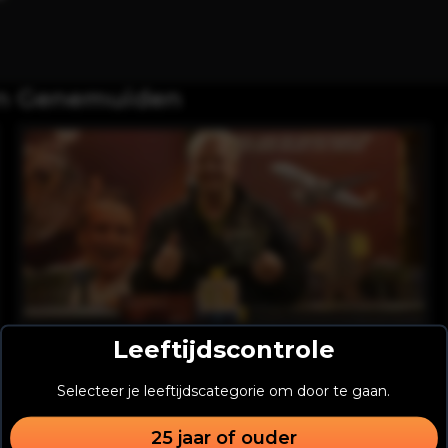
in
Genemuiden
Pokerkampioenschap van Genemuiden
Leeftijdscontrole
Datum:
03-12-2025
Winnaar:
Teun Bakker
Selecteer je leeftijdscategorie om door te gaan.
25 jaar of ouder