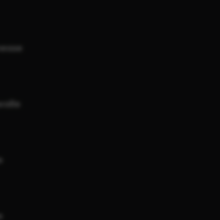
nesse
wolle
e
e