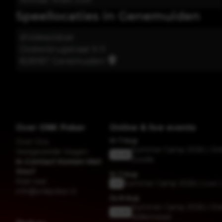
Winnaar:
Andre Zoet
Speellocaties in
Genemuiden
d'oldesoldoat
Oosterbrugstraat
9-11
8281BT
Genemuiden
Over ONK Poker
Online & live events
Vr
7
Aug
Over Ons
Summer Camp 2026 | Onli
Veelgestelde Vragen
ONLINE
Zwolle
In Contact Komen Met
Ons?
Vr
7
Aug
Mail naar:
Summer Camp 2026 | Live |
LIVE
info@onkpoker.nl
Za
8
Aug
Summer Camp 2026 | Onli
ONLINE
Willemstad