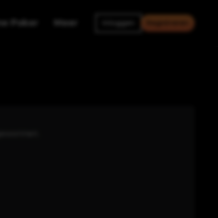
ne Poker
Meer
Inloggen
Registreren
 gewonnen.