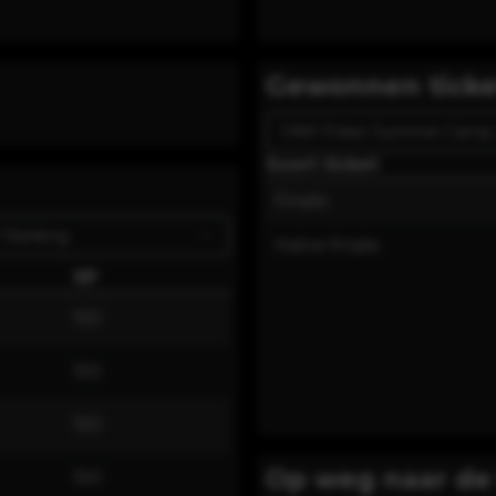
Gewonnen ticke
ONK Poker Summer Camp 
Soort ticket
Finale
 Ranking
Halve finale
XP
150
150
150
Op weg naar de 
150