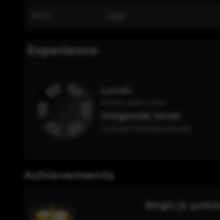
6803
Tasje
Experience
Level:
Poker debutant
Volgende level:
Gelegenheidspokeraar
Achievements
Begin je poker