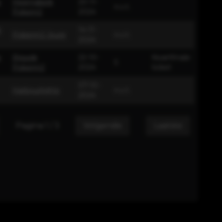
p
Heemskerk
20-11-
n.v.t.
Pokerrr2
2024
p
14-11-
Pokerrrr2 Joure
n.v.t.
2024
p
Rijswijk
22-10-
Kwartfinale
5
Pokerrrr2
2024
ticket
07-10-
Harbourlights
n.v.t.
2024
Pagina
1
/
3
Volgende
Laatste