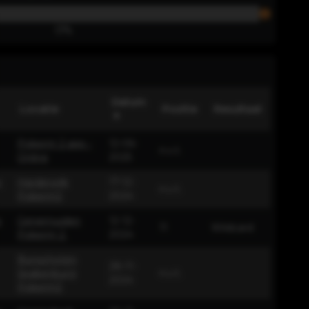
0
%
Datum
Locatie
Positie
Resultaat
▼
Pokerrrr 2 app -
12-06-
n.v.t.
Online
2025
p
Harderwijk
17-12-
n.v.t.
Pokerrrr2
2024
p
Genemuiden
12-12-
11
Wildcard
Pokerrrr 2.
2024
Bunschoten
28-11-
Spakenburg
n.v.t.
2024
Pokerrrr2