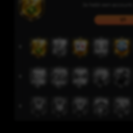
Je hebt een accoun
1
/
1