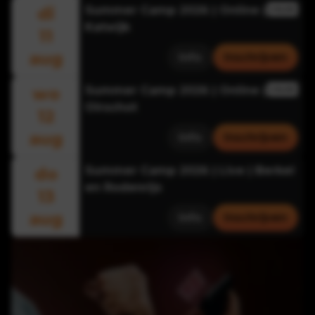
di
Summer Camp 2026 | Online |
ONLINE
Katwijk
11
aug
Info
Inschrijven
wo
Summer Camp 2026 | Online |
ONLINE
Oirschot
12
aug
Info
Inschrijven
do
Summer Camp 2026 | Live | Berkel
en Rodenrijs
13
aug
Info
Inschrijven