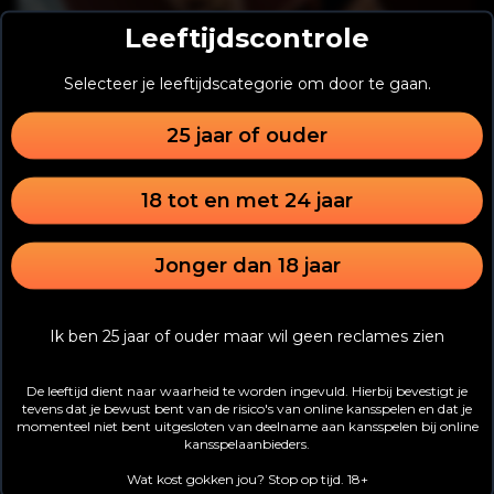
Leeftijdscontrole
Selecteer je leeftijdscategorie om door te gaan.
25 jaar of ouder
18 tot en met 24 jaar
Uitslag
153
deelnemers
Jonger dan 18 jaar
#
Speler
Prijs
1
Chris Workel
Finale ticket
Ik ben 25 jaar of ouder maar wil geen reclames zien
2
Juup De Bue
Halve finale ticket
3
Loran Kleine Schaars
Halve finale ticket
De leeftijd dient naar waarheid te worden ingevuld. Hierbij bevestigt je
tevens dat je bewust bent van de risico's van online kansspelen en dat je
4
Fons Sleijpen
Halve finale ticket
momenteel niet bent uitgesloten van deelname aan kansspelen bij online
kansspelaanbieders.
5
Barbara Zornig Stolk
Kwartfinale ticket
Wat kost gokken jou? Stop op tijd. 18+