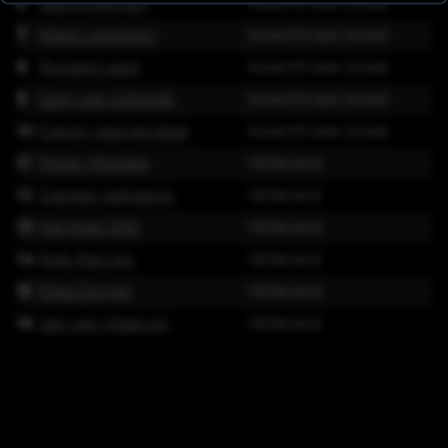
6
Bas Koopman
Kwartfinale ticket
7
Mark Lanphen
Kwartfinale ticket
8
Ronald Leek
Kwartfinale ticket
9
Sam van Gijlswijk
Kwartfinale ticket
10
Edwin Veenendaal
Kwartfinale ticket
11
Peter Moelee
Wildcard
12
Damian Adriaens
Wildcard
13
Herman Dijk
Wildcard
14
Rob Marcks
Wildcard
15
Elisa Zornig
Wildcard
16
Jan van Vlastuin
Wildcard