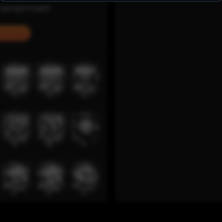
t aangemaakt