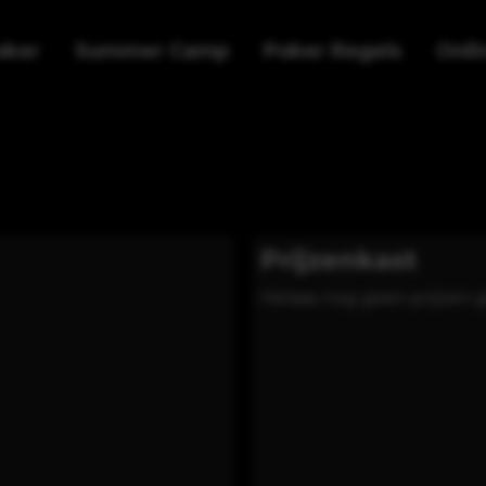
oker
Summer Camp
Poker Regels
Onli
Prijzenkast
Helaas nog geen prijzen