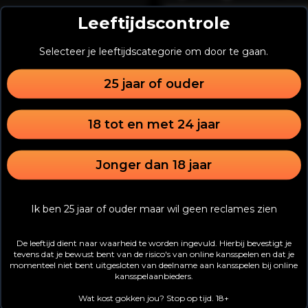
Leeftijdscontrole
150
Selecteer je leeftijdscategorie om door te gaan.
Resultaten
25 jaar of ouder
Toernooi
Locatie
18 tot en met 24 jaar
Eerste
Vorige
Jonger dan 18 jaar
Ik ben 25 jaar of ouder maar wil geen reclames zien
De leeftijd dient naar waarheid te worden ingevuld. Hierbij bevestigt je
tevens dat je bewust bent van de risico's van online kansspelen en dat je
momenteel niet bent uitgesloten van deelname aan kansspelen bij online
kansspelaanbieders.
carrière
Wat kost gokken jou? Stop op tijd. 18+