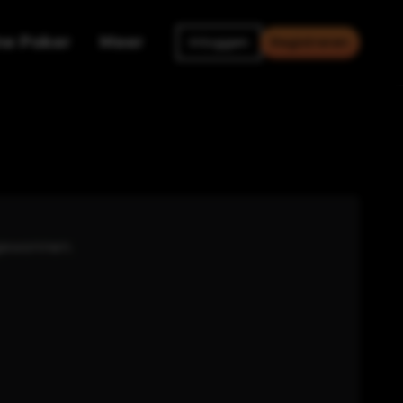
ne Poker
Meer
Inloggen
Registreren
 gewonnen.