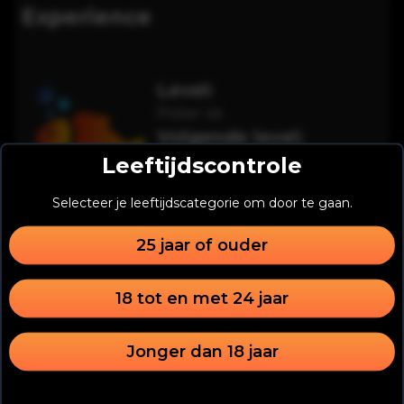
Experience
Level:
Poker vis
Volgende level:
Poker debutant
Leeftijdscontrole
Selecteer je leeftijdscategorie om door te gaan.
Achievements
25 jaar of ouder
Begin je pokercarrière
18 tot en met 24 jaar
Je hebt een account aangemaakt
Jonger dan 18 jaar
1
/
1