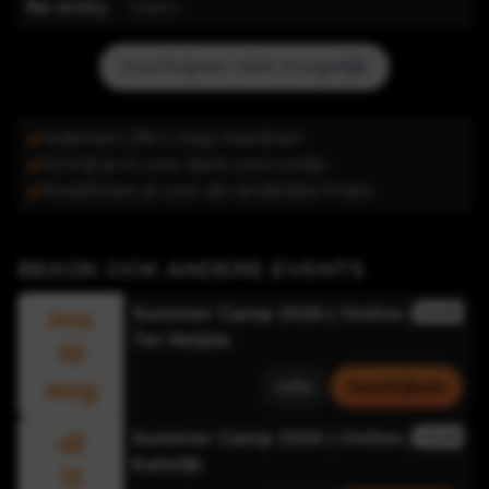
Re-entry
Geen
Inschrijven niet mogelijk
Iedereen (18+) mag meedoen
Schrijf je in voor deze voorronde
Kwalificeer je voor de landelijke finale
BEKIJK OOK ANDERE EVENTS
ma
Summer Camp 2026 | Online |
ONLINE
Ter Heijde
10
aug
Info
Inschrijven
di
Summer Camp 2026 | Online |
ONLINE
Katwijk
11